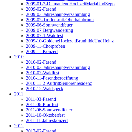
2009-01-2-DiamanteneHochzeitMariaUndSepp
2009-02-Fasend
2009-03-Jahreshauptversammlung
2009-05-Treffen-mit-Oberhainbrunn
2009-06-Sonnwendfeuer
2009-07-Bergwanderung
2009-07-1-Waldfest
2009-10-GoldeneHochzeitBrunhildeUndHeinz
2009-11-Chorproben
2009-11-Konzert
2010
2010-02-Fasend
2010-03-Jahreshauptversammlung
2010-07-Waldfest
2010-11-Fasendseroeffnung
2010-11-2-AuftrittSeniorenresidenz
2010-12-Waldspeck
2011
2011-03-Fasend
2011-06-Pfarrfest
2011-06-Sonnwendfeuer
2011-10-Oktoberfest
2011-11-Jahreskonzert
2012
2012-02-Fasend