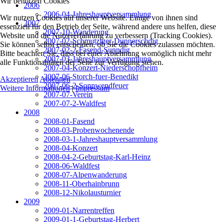
Wir benutzen Cookies
2006
2006-04-Jahreshauptversammlung
Wir nutzen Cookies auf unserer Website. Einige von ihnen sind
2007
essenziell für den Betrieb der Seite, während andere uns helfen, diese
2007-10-Wanderung
Website und die Nutzererfahrung zu verbessern (Tracking Cookies).
2007-02-Schmutziger-Dunnerschdig
Sie können selbst entscheiden, ob Sie die Cookies zulassen möchten.
2007-02-2-Fasend-Sunndig
Bitte beachten Sie, dass bei einer Ablehnung womöglich nicht mehr
2007-03-Jahreshauptversammlung
alle Funktionalitäten der Seite zur Verfügung stehen.
2007-04-Konzert-Niederschopfheim
2007-06-Storch-fuer-Benedikt
Akzeptieren
Ablehnen
2007-06-2-Sonnwendfeuer
Weitere Informationen
|
Impressum
2007-07-Verein
2007-07-2-Waldfest
2008
2008-01-Fasend
2008-03-Probenwochenende
2008-03-1-Jahreshauptversammlung
2008-04-Konzert
2008-04-2-Geburtstag-Karl-Heinz
2008-06-Waldfest
2008-07-Alpenwanderung
2008-11-Oberhainbrunn
2008-12-Nikolausturnier
2009
2009-01-Narrentreffen
2009-01-1-Geburtstag-Herbert