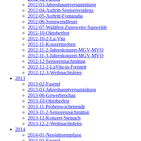
2012-03-Jahreshauptversammlung
2012-04-Auftritt-Senioreresidenz
2012-05-Auftritt-Fontanalia
2012-06-Sonnwendfeuer
2012-07-Waldfest-Zunsweier-Sauweide
2012-10-Oktoberfest
2012-10-2-La-Vita
2012-11-Konzertproben
2012-11-2-Jahreskonzert-MGV-MVO
2012-11-3-Jahreskonzert-MGV-MVO
2012-12-Seniorennachmittag
2012-12-2-LaVita-in-Freistett
2012-12-3-Weihnachtsfeier
2013
2013-02-Fasend
2013-03-Jahreshauptversammlung
2013-06-Gewerbeschau
2013-10-Oktoberfest
2013-11-Probenwochenende
2013-11-2-Seniorennachmittag
2013-12-Konzert-Steinach
2013-12-2-Weihnachtsfeier
2014
2014-01-Neujahrsempfang
2014-03-Fasend