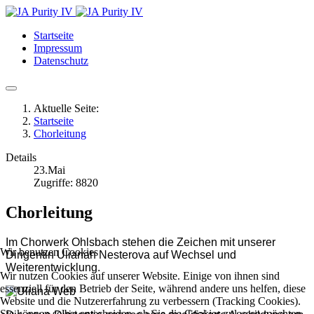
Startseite
Impressum
Datenschutz
Aktuelle Seite:
Startseite
Chorleitung
Details
23.Mai
Zugriffe: 8820
Chorleitung
Im Chorwerk Ohlsbach stehen die Zeichen mit unserer
Wir benutzen Cookies
Dirigentin Ulianah Nesterova auf Wechsel und
Weiterentwicklung.
Wir nutzen Cookies auf unserer Website. Einige von ihnen sind
essenziell für den Betrieb der Seite, während andere uns helfen, diese
Website und die Nutzererfahrung zu verbessern (Tracking Cookies).
Sie können selbst entscheiden, ob Sie die Cookies zulassen möchten.