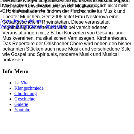
Die neue Dirigentin genoss eine qualifizierte Ausbildung am
Bitte beachten Sie, dass bei einer Ablehnung womöglich nicht mehr
Moskauer Konservatorium, an der Moskauer
alle Funktionalitäten der Seite zur Verfügung stehen.
Chorkunstakademie und an der Hochschule für Musik und
Theater München. Seit 2008 leitet Frau Nesterova eine
Akzeptieren
Ablehnen
Gesangsschule in Rheinstetten. Diese veranstaltet
Weitere Informationen
|
Impressum
regelmäßig Konzerte und wirkt bei verschiedenen
Veranstaltungen mit, z.B. bei Konzerten von Gesang- und
Musikvereinen, musikalischen Vernissagen, Kirchenfesten.
Das Repertoire der Ohlsbacher Chöre wird neben den bisher
bekannten Stücken auch neue Musik und verschiedene Stile
wie Gospel und Spirituals, moderne Musik und Musical
umfassen.
Info-Menu
La Vita
Klangschmiede
Chorleitung
Geschichte
Galerie
Youtube