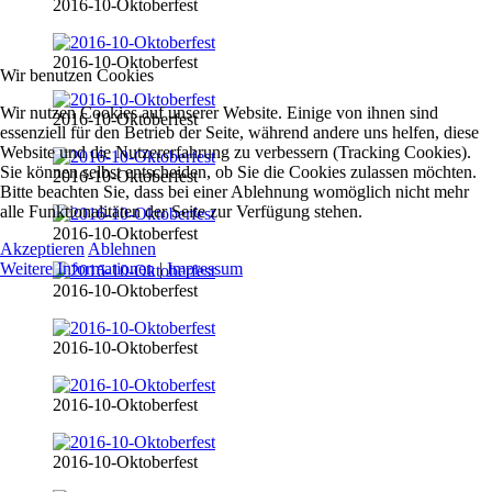
2016-10-Oktoberfest
2016-10-Oktoberfest
Wir benutzen Cookies
Wir nutzen Cookies auf unserer Website. Einige von ihnen sind
2016-10-Oktoberfest
essenziell für den Betrieb der Seite, während andere uns helfen, diese
Website und die Nutzererfahrung zu verbessern (Tracking Cookies).
Sie können selbst entscheiden, ob Sie die Cookies zulassen möchten.
2016-10-Oktoberfest
Bitte beachten Sie, dass bei einer Ablehnung womöglich nicht mehr
alle Funktionalitäten der Seite zur Verfügung stehen.
2016-10-Oktoberfest
Akzeptieren
Ablehnen
Weitere Informationen
|
Impressum
2016-10-Oktoberfest
2016-10-Oktoberfest
2016-10-Oktoberfest
2016-10-Oktoberfest